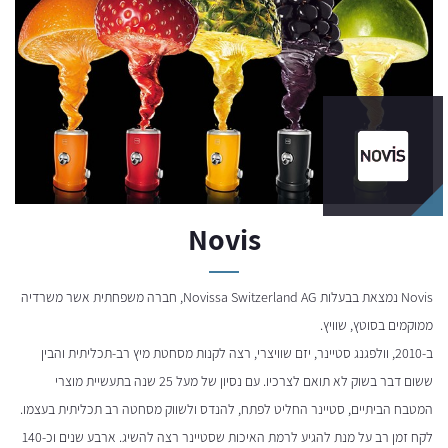
Novis
Novis נמצאת בבעלות Novissa Switzerland AG, חברה משפחתית אשר משרדיה
ממוקמים בסוטץ, שוויץ.
ב-2010, וולפגנג סטיינר, יזם שוויצרי, רצה לקנות מסחטת מיץ רב-תכליתית והבין
ששום דבר בשוק לא תואם לצרכיו. עם נסיון של מעל 25 שנה בתעשיית מוצרי
המטבח הביתיים, סטיינר החליט לפתח, להנדס ולשווק מסחטה רב תכליתית בעצמו.
לקח זמן רב על מנת להגיע לרמת האיכות שסטיינר רצה להשיג. ארבע שנים וכ-140