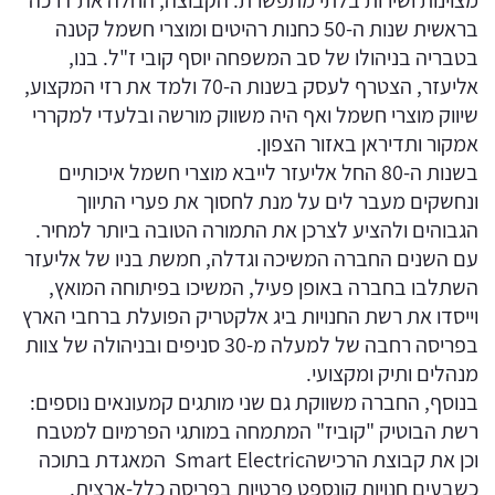
מצוינות ושירות בלתי מתפשרת. הקבוצה, החלה את דרכה
בראשית שנות ה-50 כחנות רהיטים ומוצרי חשמל קטנה
בטבריה בניהולו של סב המשפחה יוסף קובי ז"ל. בנו,
אליעזר, הצטרף לעסק בשנות ה-70 ולמד את רזי המקצוע,
שיווק מוצרי חשמל ואף היה משווק מורשה ובלעדי למקררי
אמקור ותדיראן באזור הצפון.
בשנות ה-80 החל אליעזר לייבא מוצרי חשמל איכותיים
ונחשקים מעבר לים על מנת לחסוך את פערי התיווך
הגבוהים ולהציע לצרכן את התמורה הטובה ביותר למחיר.
עם השנים החברה המשיכה וגדלה, חמשת בניו של אליעזר
השתלבו בחברה באופן פעיל, המשיכו בפיתוחה המואץ,
וייסדו את רשת החנויות ביג אלקטריק הפועלת ברחבי הארץ
בפריסה רחבה של למעלה מ-30 סניפים ובניהולה של צוות
מנהלים ותיק ומקצועי.
בנוסף, החברה משווקת גם שני מותגים קמעונאים נוספים:
רשת הבוטיק "קוביז" המתמחה במותגי הפרמיום למטבח
וכן את קבוצת הרכישהSmart Electric המאגדת בתוכה
כשבעים חנויות קונספט פרטיות בפריסה כלל-ארצית.